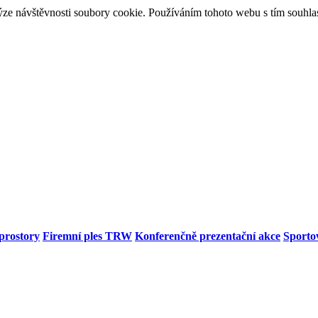
ýze návštěvnosti soubory cookie. Používáním tohoto webu s tím souhla
prostory
Firemní ples TRW
Konferenčně prezentační akce
Sporto