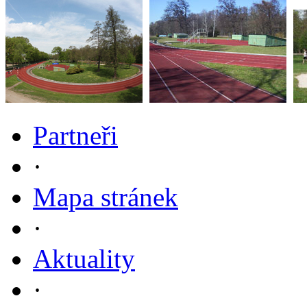
Partneři
·
Mapa stránek
·
Aktuality
·