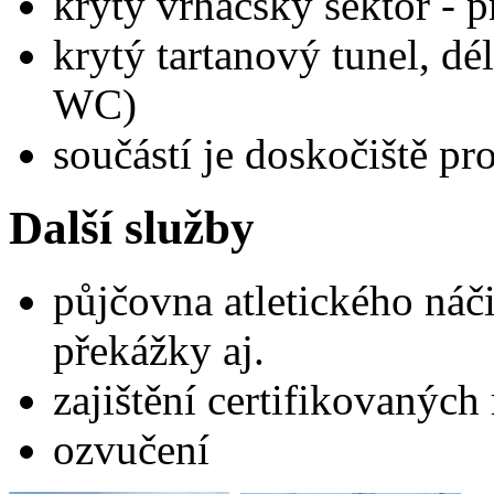
krytý vrhačský sektor - p
krytý tartanový tunel, dé
WC)
součástí je doskočiště pr
Další služby
půjčovna atletického náčin
překážky aj.
zajištění certifikovaných
ozvučení