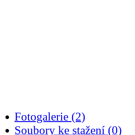
datum
plavecký bazén
sauna (pl.bazén)
st
2.5.
21,00-22,00
21,00-22,00
pá
4.5.
21,00-22,00
21,00-22,00
po
7.5.
20,00-22,00
20,00-22,00
st
9.5.
20,00-22,00
20,00-22,00
po
14.5.
19,30-21,30
19,30-21,30
pá
18.5.
----------------
18,00-20,00
po
21.5.
ZRUŠENO!!!
19,30-21,30
st
23.5.
20,00-22,00
20,00-22,00
pá
25.5.
19,30-21,30
19,30-21,30
so
26.5.
16,00-18,00
16,00-18,00
po
28.5.
ZRUŠENO!!!
20,00-22,00
st
30.5.
20,00-22,00
20,00-22,00
Fotogalerie (2)
Soubory ke stažení (0)