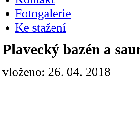
Fotogalerie
Ke stažení
Plavecký bazén a saun
vloženo: 26. 04. 2018
Pl. bazén a sauna - veřejnost květen 2018
Vstup do sauny 90,- Kč/1 os/hod (sauna u pl.bazénu)
Vstup do pl.bazénu 75,- Kč/1 os/hod
Zvýhodněné vícenásobné vstupy na úvodní straně našeho webu
Poukázky pro více vstupů k zakoupení přímo na recepci.
Informace na tel.737 224 396, p.Kleník