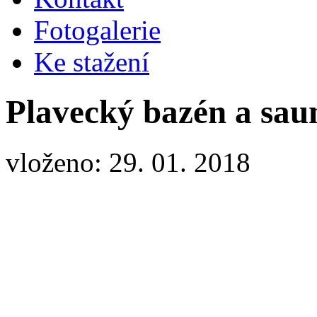
Fotogalerie
Ke stažení
Plavecký bazén a saun
vloženo: 29. 01. 2018
Pl. bazén a sauna - veřejnost únor 2018
Vstup do sauny 95,- Kč/1 os/hod (sauna u pl.bazénu)
Vstup do pl.bazénu 75,- Kč/1 os/hod
Zvýhodněné vícenásobné vstupy na úvodní straně našeho webu
Poukázky pro více vstupů k zakoupení přímo na recepci.
Informace na tel.737 224 396, p.Kleník