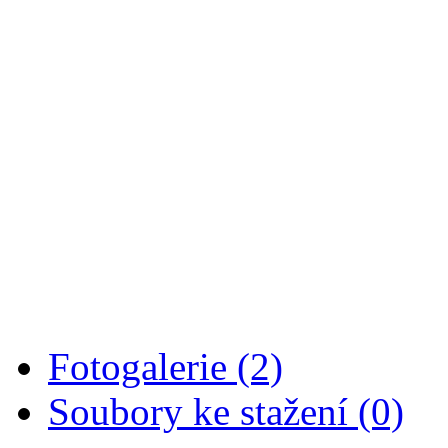
datum
plavecký bazén
sauna (pl.bazén)
so
3.2.
20,00-21,30
20,00-21,30
po
5.2.
19,00-21,00
19,00-21,00
st
7.2.
20,00-22,00
xxxxxxxxxxxx
po
12.2.
18,30-19,30
17,30-19,30
st
14.2.
21,00-22,00
21,00-22,00
pá
16.2.
19,30-21,30
19,30-21,30
so
17.2.
18,00-20,00
18,00-20,00
po
19.2.
19,00-21,00
19,00-21,00
st
21.2.
20,00-21,00
20,00-22,00
po
26.2.
19,00-21,00
19,00-21,00
st
28.2.
20,00-22,00
20,00-22,00
Fotogalerie (2)
Soubory ke stažení (0)