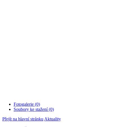
v elastických plavkách.
Pá
01.11.2013
20:00-21:00
So
02.11.2013
17:00-18:00
Po
04.11.2013
19:30-20:30
St
06.11.2013
20:00-21:00
Pá
08.11.2013
19:30-20:30
Po
11.11.2013
19:30-20:30
St
13.11.2013
20:00-21:00
So
16.11.2013
20:00-21:00
Po
18.11.2013
19:30-20:30
St
20.11.2013
20:00-21:00
Po
25.11.2013
20:30-21:30
St
27.11.2013
20:00-21:00
So
30.11.2013
18:00-19:00
Fotogalerie (0)
Soubory ke stažení (0)
Přejít na hlavní stránku
Aktuality