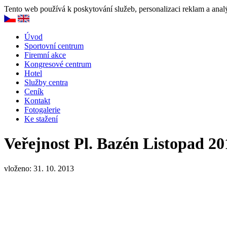
Tento web používá k poskytování služeb, personalizaci reklam a anal
Úvod
Sportovní centrum
Firemní akce
Kongresové centrum
Hotel
Služby centra
Ceník
Kontakt
Fotogalerie
Ke stažení
Veřejnost Pl. Bazén Listopad 20
vloženo: 31. 10. 2013
Veřejnost Pl. Bazén Listopad 2013
Vstup do bazénu za 95,-/1 os./1 hod.
Do Bazénu mohou děti od 6 let v doprovodu
dospělé osoby. Vstup do bazénu je možný pouze