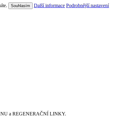
síte.
Další informace
Podrobnější nastavení
Souhlasím
ZÉNU a REGENERAČNÍ LINKY.