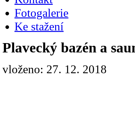
Fotogalerie
Ke stažení
Plavecký bazén a saun
vloženo: 27. 12. 2018
Pl. bazén a sauna - veřejnost leden 2019
Vstup do sauny 95,- Kč/1 os/hod (sauna u pl.bazénu)
Vstup do pl.bazénu 75,- Kč/1 os/hod
Zvýhodněné vícenásobné vstupy na úvodní straně našeho webu
Poukázky pro více vstupů k zakoupení přímo na recepci.
Informace na tel.737 224 396, p.Kleník